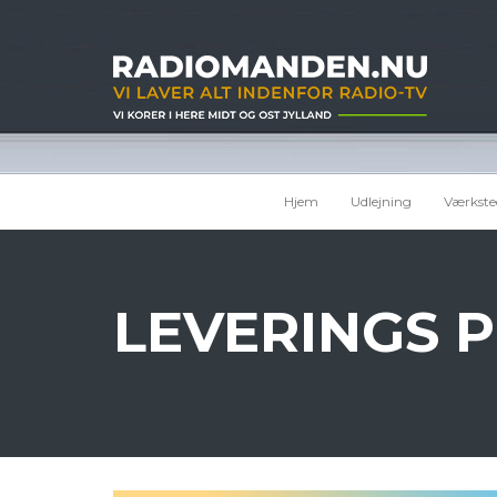
Hjem
Udlejning
Værkste
LEVERINGS P