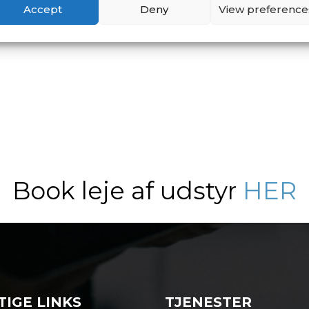
Accept
Deny
View preference
til at snakke med så priser er kun vejledende 🙂
Book leje af udstyr
HER
IGE LINKS
TJENESTER