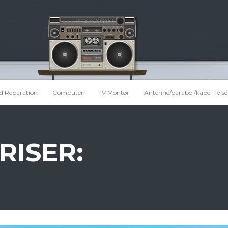
d Reparation
Computer
TV Montør
Antenne/parabol/kabel Tv se
RISER: