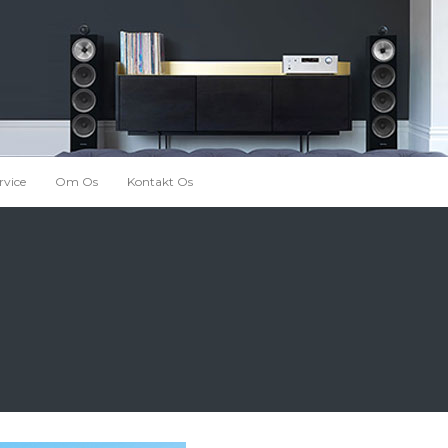
rvice
Om Os
Kontakt Os