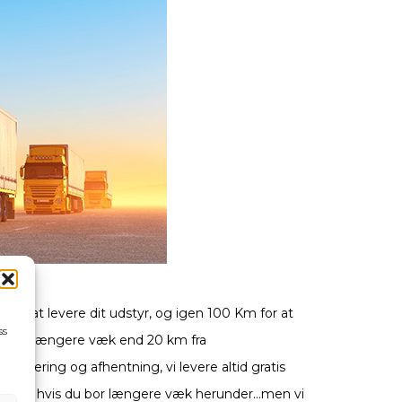
m for at levere dit udstyr, og igen 100 Km for at
ss
s du bor længere væk end 20 km fra
å levering og afhentning, vi levere altid gratis
levering hvis du bor længere væk herunder…men vi