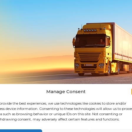
Manage Consent
ringning tager tid, bor du Feks. 50 km fra os, skal vi kører 100 k
provide the best experiences, we use technologies like cookies to store and/or
ess device information. Consenting to these technologies will allow us to proce
ente det, efter endt leje….dette tager tid, og derfor er der hvi
a such as browsing behavior or unique IDs on this site. Not consenting or
hdrawing consent, may adversely affect certain features and functions.
keborg/kjellerup, et leverings gebyr som dækker bil, og tid brugt p
denfor 20 Km fra Silkeborg/kjellerup(kun jukeboks) se priser på 