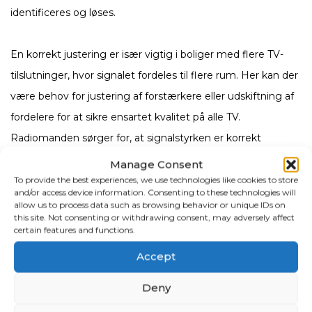
identificeres og løses.
En korrekt justering er især vigtig i boliger med flere TV-
tilslutninger, hvor signalet fordeles til flere rum. Her kan der
være behov for justering af forstærkere eller udskiftning af
fordelere for at sikre ensartet kvalitet på alle TV.
Radiomanden sørger for, at signalstyrken er korrekt
afbalanceret, så der hverken opstår overstyring eller svagt
Manage Consent
signal.
To provide the best experiences, we use technologies like cookies to store
and/or access device information. Consenting to these technologies will
allow us to process data such as browsing behavior or unique IDs on
this site. Not consenting or withdrawing consent, may adversely affect
Ud over selve signaljusteringen hjælper Radiomanden også
certain features and functions.
med indstilling af TV, kanalsøgning og opsætning af
Accept
eventuelle TV-bokse. Kunden får samtidig rådgivning om,
hvordan kabel-TV anlægget kan vedligeholdes og
Deny
fremtidssikres i takt med nye teknologier og standarder.