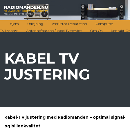
Hjem
Udlejning
Værksted Reparation
Computer
TV Montør
Antenne/parabol/kabel Tv service
Om Os
Kontakt Os
KABEL TV
JUSTERING
Kabel-TV justering med Radiomanden – optimal signal-
og billedkvalitet