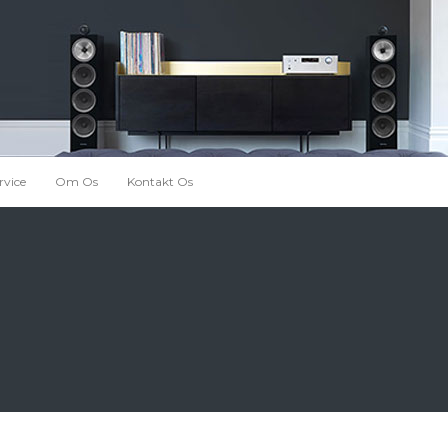
rvice
Om Os
Kontakt Os