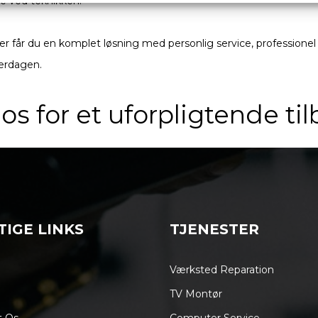
ge ved teknikken.
får du en komplet løsning med personlig service, professionel o
verdagen.
os for et uforpligtende ti
IGE LINKS
TJENESTER
Værksted Reparation
TV Montør