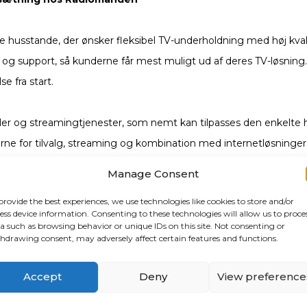
 husstande, der ønsker fleksibel TV-underholdning med høj kvalit
n og support, så kunderne får mest muligt ud af deres TV-løsnin
e fra start.
analer og streamingtjenester, som nemt kan tilpasses den enkel
ne for tilvalg, streaming og kombination med internetløsninger.
Manage Consent
provide the best experiences, we use technologies like cookies to store and/or
r korrekt installation og opsætning. Det inkluderer montering a
ess device information. Consenting to these technologies will allow us to proce
 tages højde for signalstyrke, netværk og WiFi, så TV’et fungerer s
a such as browsing behavior or unique IDs on this site. Not consenting or
hdrawing consent, may adversely affect certain features and functions.
år optimal kvalitet.
Accept
Deny
View preference
illede og lyd, så seeroplevelsen bliver bedst mulig. Derudover gi