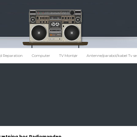
d Reparation
Computer
TV Montør
Antenne/parabol/kabel Tv se
opsætning hos Radiomanden