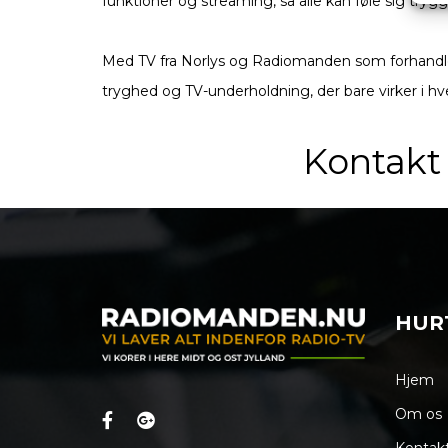
funktioner og streaming, så alle kan føle sig tryg
Med TV fra Norlys og Radiomanden som forhandler 
tryghed og TV-underholdning, der bare virker i h
Kontakt 
HURT
Hjem
Om os