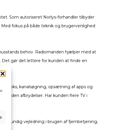
et. Som autoriseret Norlys-forhandler tilbyder
g. Med fokus på både teknik og brugervenlighed
te husstands behov. Radiomanden hjælper med at
 Det gør det lettere for kunden at finde en
f TV-boks, kanalsøgning, opsætning af apps og
ss
tabilt uden afbrydelser. Har kunden flere TV i
s
ves grundig vejledning i brugen af fjernbetjening,