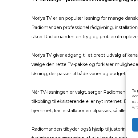
Norlys TV er en populær løsning for mange danske
Radiomanden professionel rådgivning, installatio
sikrer Radiomanden en tryg og problemfri oplevels
Norlys TV giver adgang til et bredt udvalg af k
vælge den rette TV-pakke og forklarer muligheder
løsning, der passer til både vaner og budget.
To 
Når TV-løsningen er valgt, sørger Radiomanden fo
acc
tilkobling til eksisterende eller nyt internet. Der
dat
wit
hjemmet, kan installationen tilpasses, så alle rum f
Radiomanden tilbyder også hjælp til justering af b