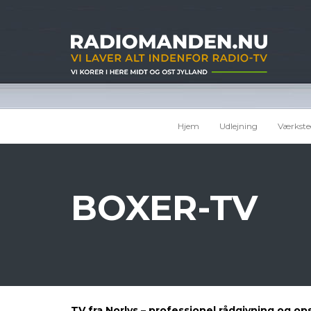
Hjem
Udlejning
Værkste
BOXER-TV
TV fra Norlys – professionel rådgivning og 