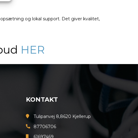
psætning og lokal support. Det giver kvalitet,
lbud
HER
KONTAKT
Tulipanvej 8,8620 Kjellerup
87706706
61697469