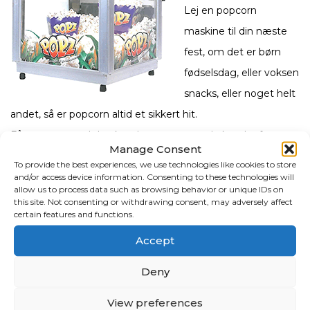
Lej en popcorn
maskine til din næste
fest, om det er børn
fødselsdag, eller voksen
snacks, eller noget helt
andet, så er popcorn altid et sikkert hit.
Få popcorn med den kendte smag som du kender fra
Manage Consent
biografen, lavet på de bedste majs, og kokus olie.
To provide the best experiences, we use technologies like cookies to store
Maskinen leveres med de popcorn du behøver, og enten
and/or access device information. Consenting to these technologies will
allow us to process data such as browsing behavior or unique IDs on
kræmmerhuse, eller de rigtige popcorn bægere.
this site. Not consenting or withdrawing consent, may adversely affect
certain features and functions.
Maskinen er super nem at betjene, og laver hurtigt popcorn
til din fest, der er varmelegme indbygget, så dine popcorn
Accept
holdes varme hele aftenen.
Deny
kan lejes som selvhenter, eller vi kan levere den,se priser for
levering under Om Os, eller klik
HER
View preferences