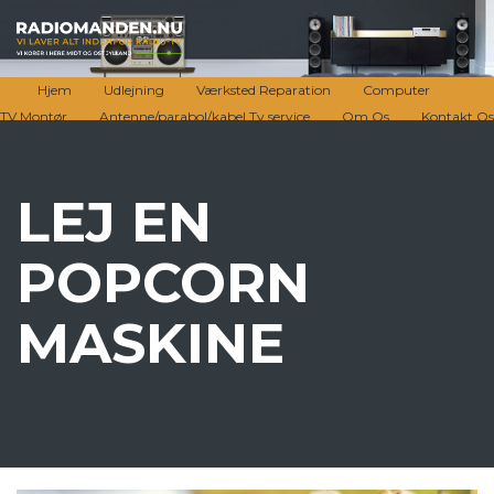
Hjem
Udlejning
Værksted Reparation
Computer
TV Montør
Antenne/parabol/kabel Tv service
Om Os
Kontakt Os
LEJ EN
POPCORN
MASKINE