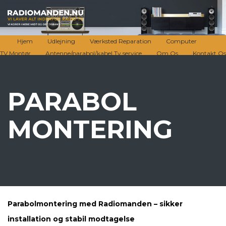
Hjem
Udlejning
Værksted Reparation
Computer
TV Montør
Antenne/parabol/kabel Tv service
Om Os
Kontakt Os
PARABOL
MONTERING
Parabolmontering med Radiomanden – sikker
installation og stabil modtagelse