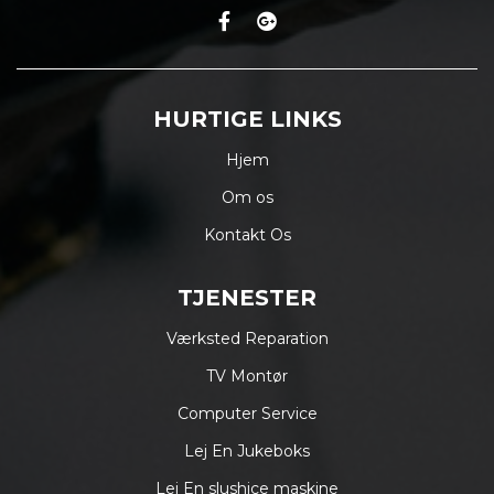
HURTIGE LINKS
Hjem
Om os
Kontakt Os
TJENESTER
Værksted Reparation
TV Montør
Computer Service
Lej En Jukeboks
Lej En slushice maskine