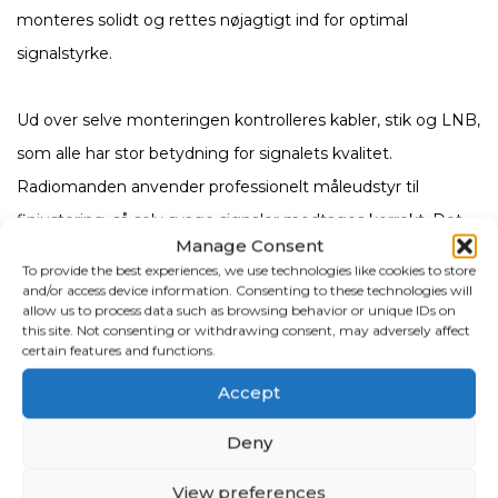
monteres solidt og rettes nøjagtigt ind for optimal
signalstyrke.
Ud over selve monteringen kontrolleres kabler, stik og LNB,
som alle har stor betydning for signalets kvalitet.
Radiomanden anvender professionelt måleudstyr til
finjustering, så selv svage signaler modtages korrekt. Det
Manage Consent
giver et stabilt billede og klar lyd på alle tilsluttede TV.
To provide the best experiences, we use technologies like cookies to store
and/or access device information. Consenting to these technologies will
allow us to process data such as browsing behavior or unique IDs on
Radiomanden hjælper også med opsætning af
this site. Not consenting or withdrawing consent, may adversely affect
certain features and functions.
satellitmodtager, kanalsøgning og grundig gennemgang af
systemet, så kunden nemt kan betjene sit udstyr. Har man
Accept
flere TV i hjemmet, kan der installeres løsninger, der
Deny
fordeler signalet effektivt uden kvalitetstab.
View preferences