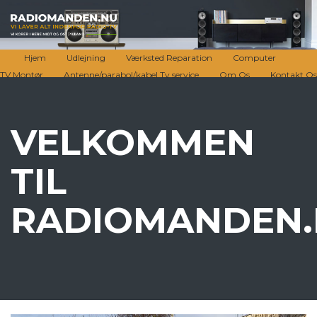
Hjem
Udlejning
Værksted Reparation
Computer
TV Montør
Antenne/parabol/kabel Tv service
Om Os
Kontakt Os
VELKOMMEN
TIL
RADIOMANDEN