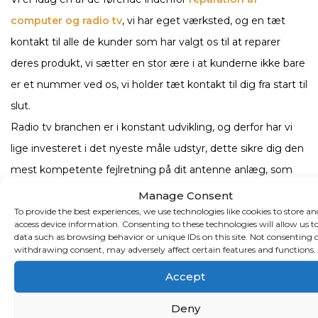
computer og radio tv
, vi har eget værksted, og en tæt
kontakt til alle de kunder som har valgt os til at reparer
deres produkt, vi sætter en stor ære i at kunderne ikke bare
er et nummer ved os, vi holder tæt kontakt til dig fra start til
slut.
Radio tv branchen er i konstant udvikling, og derfor har vi
lige investeret i det nyeste måle udstyr, dette sikre dig den
mest kompetente fejlretning på dit antenne anlæg, som
man i dag kan tilbyde, kort sagt du får professionel
Manage Consent
To provide the best experiences, we use technologies like cookies to store an
behandling fra start til slut.
access device information. Consenting to these technologies will allow us t
Radiomanden ejes af Jakob Sørensen, som har over 25 års
data such as browsing behavior or unique IDs on this site. Not consenting 
withdrawing consent, may adversely affect certain features and functions.
erfaring fra radio tv branchen. Firmaet blev skabt ud fra en
Accept
vision om at god service, ikke nødvendigvis behøves at
være dyrt, og at god og hurtig service skulle være en
Deny