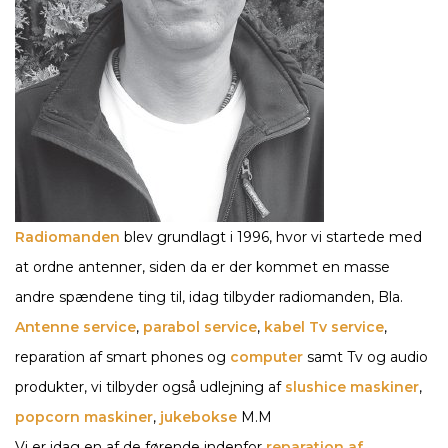
Radiomanden
blev grundlagt i 1996, hvor vi startede med
at ordne antenner, siden da er der kommet en masse
andre spændene ting til, idag tilbyder radiomanden, Bla.
Antenne service
,
parabol service
,
kabel Tv service
,
reparation af smart phones og
computer
samt Tv og audio
produkter, vi tilbyder også udlejning af
slushice maskiner
,
popcorn maskiner
,
jukebokse
M.M
Vi er idag en af de førende indenfor
reparation af