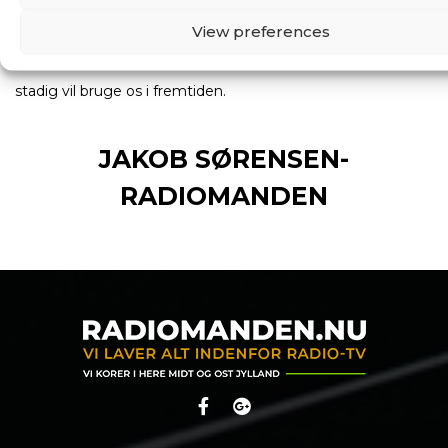
selvfølge, og tingene tog fart og radiomanden blev til en
View preferences
succes i løbet af det første år, vi vil gerne takke alle vores
gode kunder gennem de første mange år, og håber på at i
stadig vil bruge os i fremtiden.
JAKOB SØRENSEN-
RADIOMANDEN